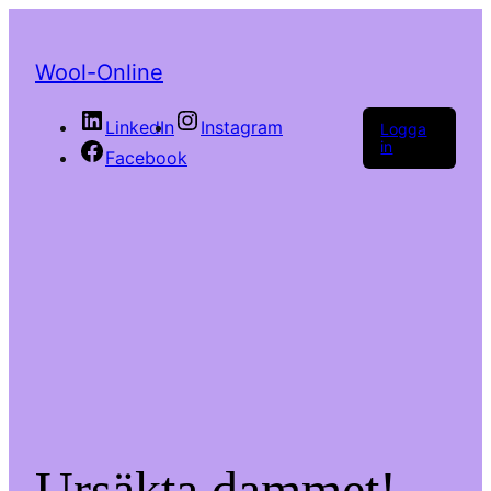
Wool-Online
LinkedIn
Instagram
Logga
in
Facebook
Ursäkta dammet!