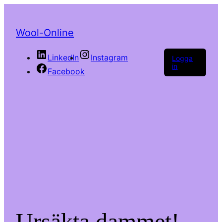
Wool-Online
LinkedIn
Instagram
Logga
in
Facebook
Ursäkta dammet!