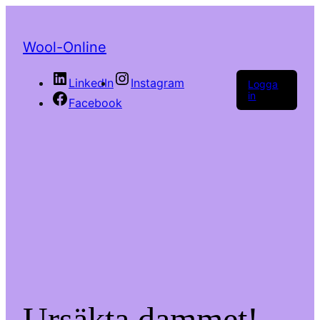
Wool-Online
LinkedIn
Instagram
Logga
in
Facebook
Ursäkta dammet!