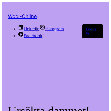
Wool-Online
LinkedIn
Instagram
Logga
in
Facebook
Ursäkta dammet!