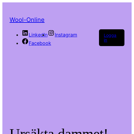
Wool-Online
LinkedIn
Instagram
Logga
in
Facebook
Ursäkta dammet!