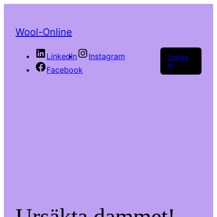
Wool-Online
LinkedIn
Instagram
Logga
in
Facebook
Ursäkta dammet!