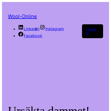
Wool-Online
LinkedIn
Instagram
Logga
in
Facebook
Ursäkta dammet!