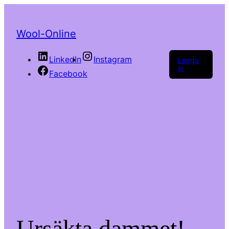
Wool-Online
LinkedIn
Instagram
Logga
in
Facebook
Ursäkta dammet!