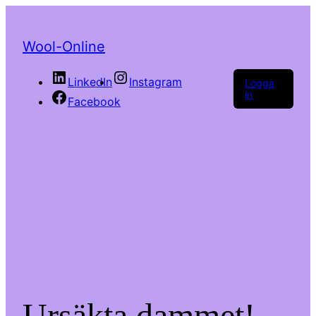
Wool-Online
LinkedIn
Instagram
Logga
in
Facebook
Ursäkta dammet!