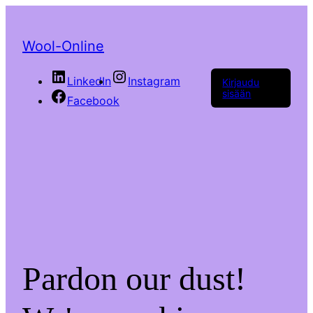
Wool-Online
LinkedIn
Instagram
Kirjaudu
sisään
Facebook
Pardon our dust!