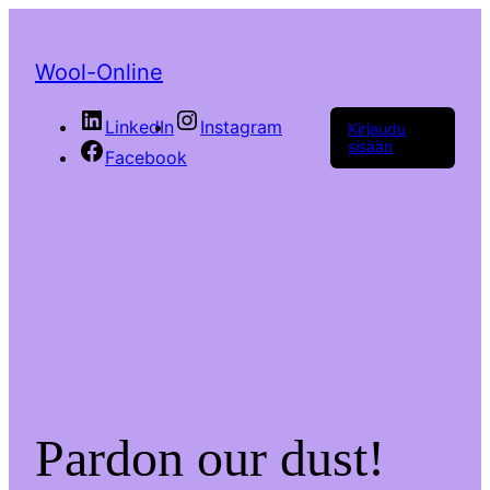
Wool-Online
LinkedIn
Instagram
Kirjaudu
sisään
Facebook
Pardon our dust!